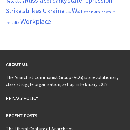
Russia
state repression
solidarity
Revolution
War
strikes
Strike
Ukraine
War in Ukraine
wealth
USA
Workplace
inequality
ABOUT US
The Anarchist Communist Group (ACG) is a revolutionary
class struggle organisation, set up in February 2018.
PRIVACY POLICY
RECENT POSTS
The Liberal Capture of Anarchism