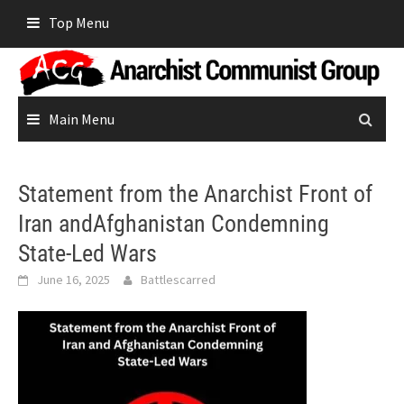
Skip
Top Menu
to
content
Main Menu
Statement from the Anarchist Front of
Iran andAfghanistan Condemning
State-Led Wars
June 16, 2025
Battlescarred