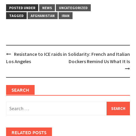
POSTED UNDER
NEWS
UNCATEGORIZED
TAGGED
AFGHANISTAN
IRAN
Post
Resistance to ICE raids in
Solidarity: French and Italian
navigation
Los Angeles
Dockers Remind Us What It Is
SEARCH
Search
for:
RELATED POSTS