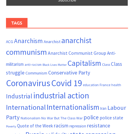
TAGS
anarchist
Anarchism
ACG
Anarchist
communism
Anarchist Communist Group
Anti-
Capitalism
Class
militarism
Class
anti-racism
Black Lives Matter
Conservative Party
struggle
Communism
Coronavirus
Covid 19
France
education
health
industrial action
Industrial
Internationalism
International
Labour
Iran
Party
police
police state
Nationalism
No War But The Class War
resistance
racism
Quote of the Week
repression
Poverty